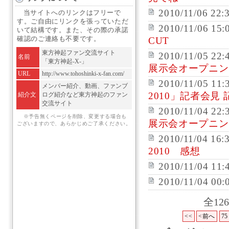
2010/11/06 22:
当サイトへのリンクはフリーで
す。ご自由にリンクを張っていただ
2010/11/06 15:
いて結構です。また、その際の承諾
確認のご連絡も不要です。
CUT
東方神起ファン交流サイト
2010/11/05 22:
名前
「東方神起-X-」
展示会オープニン
URL
http://www.tohoshinki-x-fan.com/
2010/11/05 11:
メンバー紹介、動画、ファンブ
2010」記者会見
紹介文
ログ紹介など東方神起のファン
交流サイト
2010/11/04 22:
※予告無くページを削除、変更する場合も
展示会オープニ
ございますので、あらかじめご了承ください。
2010/11/04 16:
2010 感想
2010/11/04 11:
2010/11/04 00:
全12
<<
<前へ
75