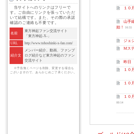
当サイトへのリンクはフリーで
１０
す。ご自由にリンクを張っていただ
いて結構です。また、その際の承諾
山手線
確認のご連絡も不要です。
始！
16:55
東方神起ファン交流サイト
名前
「東方神起-X-」
ジェ
URL
http://www.tohoshinki-x-fan.com/
Mステ
メンバー紹介、動画、ファンブ
紹介文
ログ紹介など東方神起のファン
交流サイト
昨日
※予告無くページを削除、変更する場合も
１０
ございますので、あらかじめご了承ください。
１０
１０月
00:14