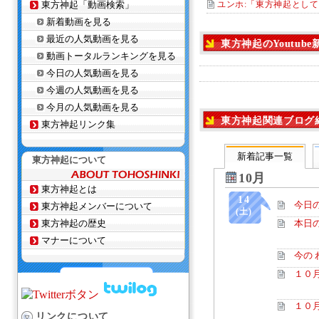
東方神起「動画検索」
ユンホ:「東方神起として
新着動画を見る
最近の人気動画を見る
東方神起のYoutub
動画トータルランキングを見る
今日の人気動画を見る
今週の人気動画を見る
今月の人気動画を見る
東方神起関連ブログ
東方神起リンク集
新着記事一覧
東方神起について
10月
東方神起とは
14
今日
東方神起メンバーについて
(土)
東方神起の歴史
本日のフレ
マナーについて
今の 
１０
１０
リンクについて