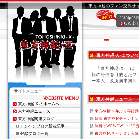
東方神起のファン交流サイ
2010年05
GW楽
東方神起-X-につい
「東方神起-X-」は
報の発信を目的とたフ
ー本人、及所属事務所
サイトメニュー
東方神起ニュース
東方神起-X-のホームへ
東方神起ニュース
東方神起:２年ぶり再始動
東方神起関連ブログ
韓流:東方神起チャンミン
トンペンブログ新着記事
無料でWOWOW！:12
登録ブログ一覧
東方神起:チャンミン入隊