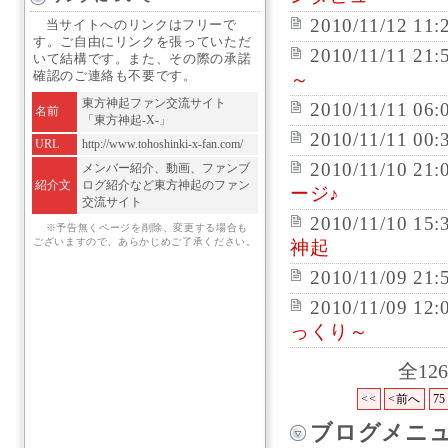
2010/11/12 11:
当サイトへのリンクはフリーで
す。ご自由にリンクを張っていただ
2010/11/11 21:
いて結構です。また、その際の承諾
確認のご連絡も不要です。
～
東方神起ファン交流サイト
2010/11/11 06:
名前
「東方神起-X-」
2010/11/11 00:
URL
http://www.tohoshinki-x-fan.com/
2010/11/10 21:
メンバー紹介、動画、ファンブ
紹介文
ログ紹介など東方神起のファン
ージ♪
交流サイト
2010/11/10 15:
※予告無くページを削除、変更する場合も
ございますので、あらかじめご了承ください。
神起
2010/11/09 21:
2010/11/09 12:
っくり～
全12
<<
<前へ
75
ブログメニ