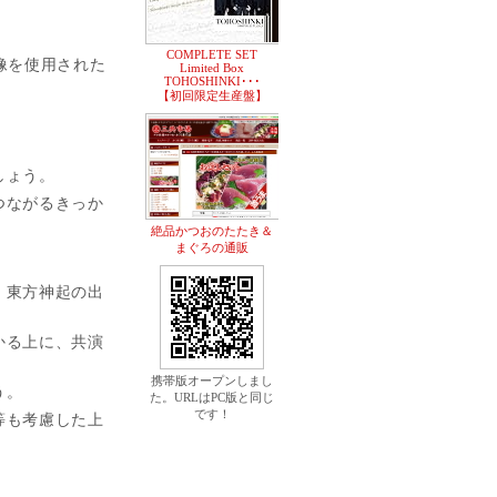
COMPLETE SET
画像を使用された
Limited Box
TOHOSHINKI･･･
【初回限定生産盤】
しょう。
つながるきっか
絶品かつおのたたき＆
まぐろの通販
、東方神起の出
かる上に、共演
携帯版オープンしまし
う。
た。URLはPC版と同じ
です！
等も考慮した上