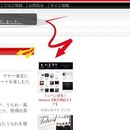
ブログ登録
お問合せ
サイト情報
理しました。
、マナー違反に
サートを楽しむた
トンペン必見！
Amazon【東方神起スト
ア】
や、うちわ・風
スポンサード リンク
たり、怪我の原
れたうちわを場