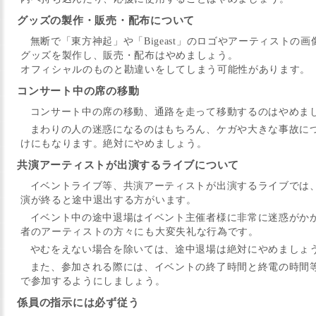
グッズの製作・販売・配布について
無断で「東方神起」や「Bigeast」のロゴやアーティストの
グッズを製作し、販売・配布はやめましょう。
オフィシャルのものと勘違いをしてしまう可能性があります。
コンサート中の席の移動
コンサート中の席の移動、通路を走って移動するのはやめま
まわりの人の迷惑になるのはもちろん、ケガや大きな事故に
けにもなります。絶対にやめましょう。
共演アーティストが出演するライブについて
イベントライブ等、共演アーティストが出演するライブでは
演が終ると途中退出する方がいます。
イベント中の途中退場はイベント主催者様に非常に迷惑がか
者のアーティストの方々にも大変失礼な行為です。
やむをえない場合を除いては、途中退場は絶対にやめましょ
また、参加される際には、イベントの終了時間と終電の時間
で参加するようにしましょう。
係員の指示には必ず従う