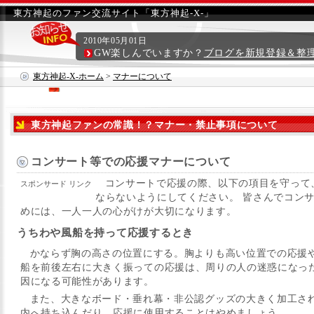
東方神起のファン交流サイト「東方神起-X-」
2010年05月01日
GW楽しんでいますか？
ブログを新規登録＆整
東方神起-X-ホーム
>
マナーについて
東方神起ファンの常識！？マナー・禁止事項について
コンサート等での応援マナーについて
コンサートで応援の際、以下の項目を守って
スポンサード リンク
ならないようにしてください。 皆さんでコン
めには、一人一人の心がけが大切になります。
うちわや風船を持って応援するとき
かならず胸の高さの位置にする。胸よりも高い位置での応援
船を前後左右に大きく振っての応援は、周りの人の迷惑になっ
因になる可能性があります。
また、大きなボード・垂れ幕・非公認グッズの大きく加工さ
内へ持ち込んだり、応援に使用することはやめましょう。