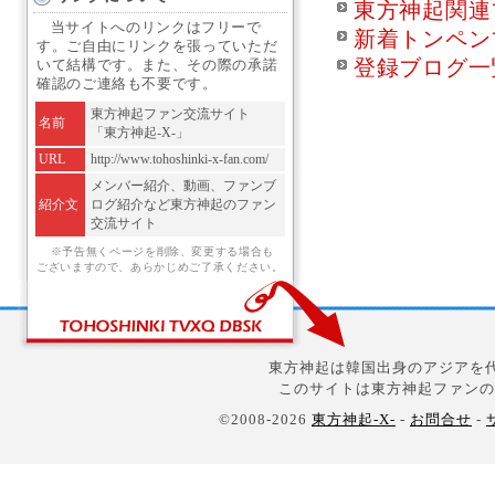
東方神起関連
当サイトへのリンクはフリーで
新着トンペン
す。ご自由にリンクを張っていただ
登録ブログ一
いて結構です。また、その際の承諾
確認のご連絡も不要です。
東方神起ファン交流サイト
名前
「東方神起-X-」
URL
http://www.tohoshinki-x-fan.com/
メンバー紹介、動画、ファンブ
紹介文
ログ紹介など東方神起のファン
交流サイト
※予告無くページを削除、変更する場合も
ございますので、あらかじめご了承ください。
東方神起は韓国出身のアジアを代
このサイトは東方神起ファンの
©2008-2026
東方神起-X-
-
お問合せ
-