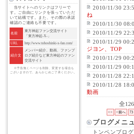
2010/11/30 23:
当サイトへのリンクはフリーで
す。ご自由にリンクを張っていただ
ね
いて結構です。また、その際の承諾
確認のご連絡も不要です。
2010/11/30 08:
東方神起ファン交流サイト
2010/11/29 22:
名前
「東方神起-X-」
2010/11/29 00:
URL
http://www.tohoshinki-x-fan.com/
ジヨン、TOP
メンバー紹介、動画、ファンブ
紹介文
ログ紹介など東方神起のファン
2010/11/29 00:
交流サイト
2010/11/29 00:
※予告無くページを削除、変更する場合も
ございますので、あらかじめご了承ください。
2010/11/28 22:
2010/11/28 18:
動画
全12
<<
<前へ
73
ブログメニ
トンペンブログ