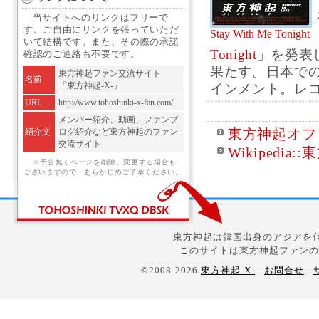
当サイトへのリンクはフリーで
す。ご自由にリンクを張っていただ
Stay With Me Tonight
いて結構です。また、その際の承諾
Tonight
」を発表
確認のご連絡も不要です。
果たす。日本で
東方神起ファン交流サイト
名前
「東方神起-X-」
インメント。レコー
URL
http://www.tohoshinki-x-fan.com/
メンバー紹介、動画、ファンブ
東方神起オフィ
紹介文
ログ紹介など東方神起のファン
交流サイト
Wikipedia:
※予告無くページを削除、変更する場合も
ございますので、あらかじめご了承ください。
東方神起は韓国出身のアジアを代
このサイトは東方神起ファンの
©2008-2026
東方神起-X-
-
お問合せ
-