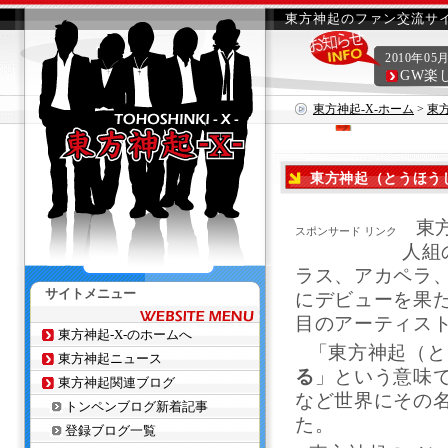
東方神起のファン交流サイ
2010年05
GW楽
東方神起-X-ホーム
>
東
東方神起（とうほう
東
スポンサード リンク
人組
ラス、アカペラ、
サイトメニュー
にデビューを果
目のアーティス
東方神起-X-のホームへ
「東方神起（と
東方神起ニュース
る
」という意味
東方神起関連ブログ
など世界にその
トンペンブログ新着記事
た。
登録ブログ一覧