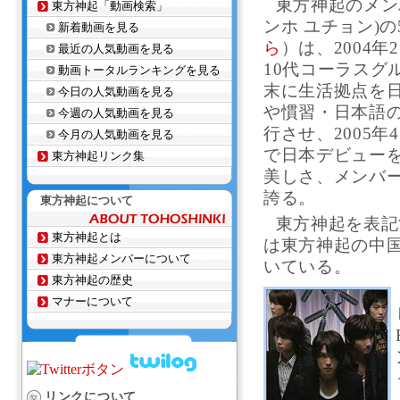
東方神起のメン
東方神起「動画検索」
ンホ ユチョン)の
新着動画を見る
ら
）は、2004
最近の人気動画を見る
10代コーラスグ
動画トータルランキングを見る
末に生活拠点を
今日の人気動画を見る
や慣習・日本語
今週の人気動画を見る
行させ、2005
今月の人気動画を見る
で日本デビュー
東方神起リンク集
美しさ、メンバ
誇る。
東方神起について
東方神起を表記
東方神起とは
は東方神起の中国語の
東方神起メンバーについて
いている。
東方神起の歴史
マナーについて
リンクについて