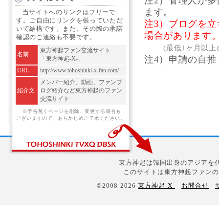
注2）管理人が
ます。
当サイトへのリンクはフリーで
す。ご自由にリンクを張っていただ
注3）ブログを
いて結構です。また、その際の承諾
場合があります
確認のご連絡も不要です。
(最低1ヶ月以
東方神起ファン交流サイト
名前
注4）申請の自
「東方神起-X-」
URL
http://www.tohoshinki-x-fan.com/
メンバー紹介、動画、ファンブ
紹介文
ログ紹介など東方神起のファン
交流サイト
※予告無くページを削除、変更する場合も
ございますので、あらかじめご了承ください。
東方神起は韓国出身のアジアを代
このサイトは東方神起ファンの
©2008-2026
東方神起-X-
-
お問合せ
-