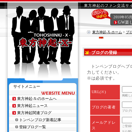
東方神起のファン交流サイ
2010年05
GW楽
東方神起-X-ホーム
>
ブ
ブログの登録
トンペンブログへブ
力してください。
※は必須です。
サイトメニュー
URL(※)
掲載し
東方神起-X-のホームへ
東方神起ニュース
ブログの著者
ブログ
東方神起関連ブログ
トンペンブログ新着記事
メールアドレ
ご登録
登録ブログ一覧
ス
※公開