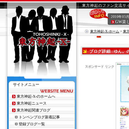
東方神起のファン交流サイ
2010年05
GW楽
東方神起-X-ホーム
>
東
ブログ詳細::ゆん
スポンサード リンク
サイトメニュー
東方神起-X-のホームへ
東方神起ニュース
東方神起関連ブログ
トンペンブログ新着記事
登録ブログ一覧