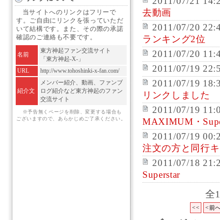
2011/07/21 14:
去動画
当サイトへのリンクはフリーで
す。ご自由にリンクを張っていただ
2011/07/20 22:
いて結構です。また、その際の承諾
確認のご連絡も不要です。
ランキング2位
東方神起ファン交流サイト
2011/07/20 11:
名前
「東方神起-X-」
2011/07/19 22:
URL
http://www.tohoshinki-x-fan.com/
2011/07/19 18:
メンバー紹介、動画、ファンブ
紹介文
ログ紹介など東方神起のファン
リンクしました
交流サイト
2011/07/19 11:
※予告無くページを削除、変更する場合も
ございますので、あらかじめご了承ください。
MAXIMUM・Super
2011/07/19 00:
注文の方と同行キ
2011/07/18 21:
Superstar
全
<<
<前