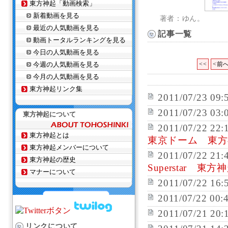
東方神起「動画検索」
新着動画を見る
著者：ゆん。
最近の人気動画を見る
記事一覧
動画トータルランキングを見る
今日の人気動画を見る
今週の人気動画を見る
<<
<前
今月の人気動画を見る
東方神起リンク集
2011/07/23 09:
2011/07/23 03:
東方神起について
2011/07/22 22:
東方神起とは
東京ドーム 東方
東方神起メンバーについて
2011/07/22 21:
東方神起の歴史
Superstar 東方
マナーについて
2011/07/22 16:
2011/07/22 00:
2011/07/21 20:
リンクについて