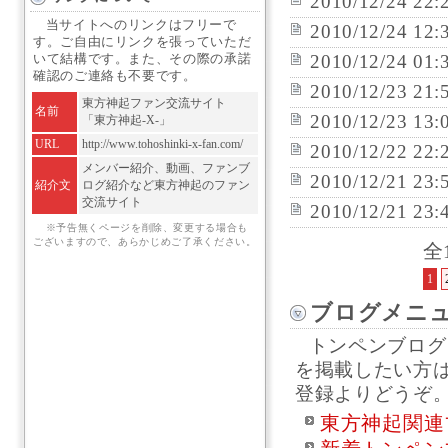
2010/12/24 22:
当サイトへのリンクはフリーで
2010/12/24 12:
す。ご自由にリンクを張っていただ
2010/12/24 01:
いて結構です。また、その際の承諾
確認のご連絡も不要です。
2010/12/23 21:
東方神起ファン交流サイト
名前
2010/12/23 13:
「東方神起-X-」
URL
http://www.tohoshinki-x-fan.com/
2010/12/22 22:
メンバー紹介、動画、ファンブ
2010/12/21 23:
紹介文
ログ紹介など東方神起のファン
交流サイト
2010/12/21 23:
※予告無くページを削除、変更する場合も
ございますので、あらかじめご了承ください。
全
1
ブログメニ
トンペンブログ
を掲載したい方
登録よりどうぞ
東方神起関連