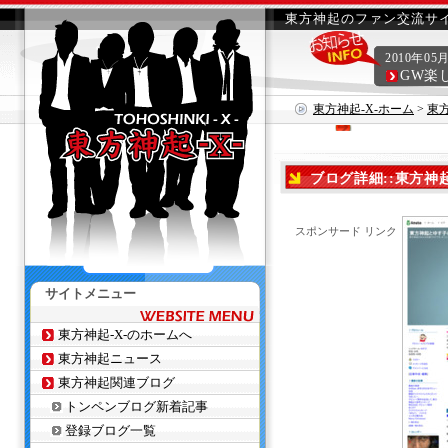
東方神起のファン交流サイ
2010年05
GW楽
東方神起-X-ホーム
>
東
ブログ詳細::東方神
スポンサード リンク
サイトメニュー
東方神起-X-のホームへ
東方神起ニュース
東方神起関連ブログ
トンペンブログ新着記事
登録ブログ一覧