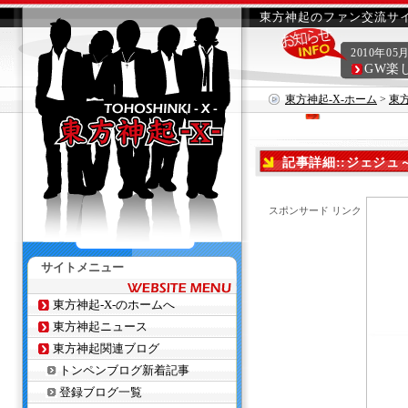
東方神起のファン交流サイ
2010年05
GW楽
東方神起-X-ホーム
>
東
記事詳細::ジェジュ～ン
スポンサード リンク
サイトメニュー
東方神起-X-のホームへ
東方神起ニュース
東方神起関連ブログ
トンペンブログ新着記事
登録ブログ一覧