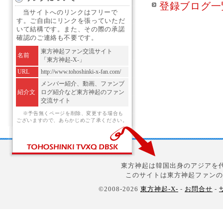
登録ブログ一
当サイトへのリンクはフリーで
す。ご自由にリンクを張っていただ
いて結構です。また、その際の承諾
確認のご連絡も不要です。
東方神起ファン交流サイト
名前
「東方神起-X-」
URL
http://www.tohoshinki-x-fan.com/
メンバー紹介、動画、ファンブ
紹介文
ログ紹介など東方神起のファン
交流サイト
※予告無くページを削除、変更する場合も
ございますので、あらかじめご了承ください。
東方神起は韓国出身のアジアを代
このサイトは東方神起ファンの
©2008-2026
東方神起-X-
-
お問合せ
-