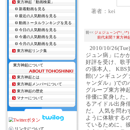
東方神起「動画検索」
新着動画を見る
著者：kei
最近の人気動画を見る
動画トータルランキングを見る
今日の人気動画を見る
前<<
ジェジュ～ン(*^_^*)
今週の人気動画を見る
前代未聞？東方神
今月の人気動画を見る
2010/10/26
東方神起リンク集
ジュン病」にか
好評を受け、歌
東方神起について
の張本人。 KB
館(ソンギュング
東方神起とは
ャンダル』)で
東方神起メンバーについて
グループ東方神
東方神起の歴史
俳優に変身した
マナーについて
るアイドル出身
だ。 人気を問
ように体験する
ているために、
リンクについて