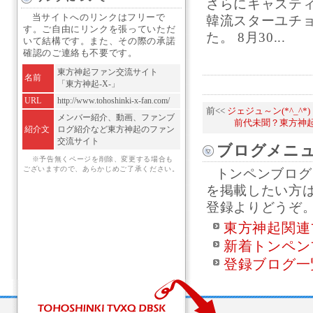
さらにキャステ
当サイトへのリンクはフリーで
韓流スターユチ
す。ご自由にリンクを張っていただ
た。 8月30...
いて結構です。また、その際の承諾
確認のご連絡も不要です。
東方神起ファン交流サイト
名前
「東方神起-X-」
URL
http://www.tohoshinki-x-fan.com/
前<<
ジェジュ～ン(*^_^*)
メンバー紹介、動画、ファンブ
前代未聞？東方神
紹介文
ログ紹介など東方神起のファン
交流サイト
ブログメニ
※予告無くページを削除、変更する場合も
ございますので、あらかじめご了承ください。
トンペンブログ
を掲載したい方
登録よりどうぞ
東方神起関連
新着トンペン
登録ブログ一