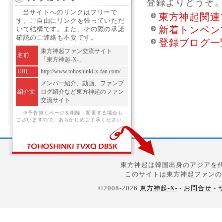
登録よりどうぞ
当サイトへのリンクはフリーで
東方神起関連
す。ご自由にリンクを張っていただ
新着トンペン
いて結構です。また、その際の承諾
確認のご連絡も不要です。
登録ブログ一
東方神起ファン交流サイト
名前
「東方神起-X-」
URL
http://www.tohoshinki-x-fan.com/
メンバー紹介、動画、ファンブ
紹介文
ログ紹介など東方神起のファン
交流サイト
※予告無くページを削除、変更する場合も
ございますので、あらかじめご了承ください。
東方神起は韓国出身のアジアを代
このサイトは東方神起ファンの
©2008-2026
東方神起-X-
-
お問合せ
-