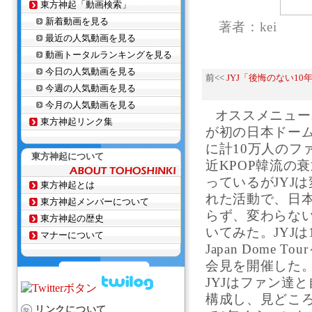
東方神起「動画検索」
新着動画を見る
著者：kei
最近の人気動画を見る
動画トータルランキングを見る
今日の人気動画を見る
前<<
JYJ「後悔のない1
今週の人気動画を見る
今月の人気動画を見る
オススメニュース 
東方神起リンク集
が初の日本ドー
に計10万人のフ
東方神起について
近KPOP韓流の
っているがJYJ
東方神起とは
れた活動で、日
東方神起メンバーについて
らず、変わらない
東方神起の歴史
いてみた。JYJは
マナーについて
Japan Dome 
会見を開催した
JYJはファン達
構成し、見どころ
リンクについて