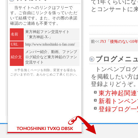
て1年くらいになっ
当サイトへのリンクはフリーで
とコンサートに来
す。ご自由にリンクを張っていただ
いて結構です。また、その際の承諾
確認のご連絡も不要です。
東方神起ファン交流サイト
名前
「東方神起-X-」
前<<
JYJ「後悔のない1
URL
http://www.tohoshinki-x-fan.com/
メンバー紹介、動画、ファンブ
紹介文
ログ紹介など東方神起のファン
ブログメニ
交流サイト
トンペンブログ
※予告無くページを削除、変更する場合も
ございますので、あらかじめご了承ください。
を掲載したい方
登録よりどうぞ
東方神起関連
新着トンペン
登録ブログ一