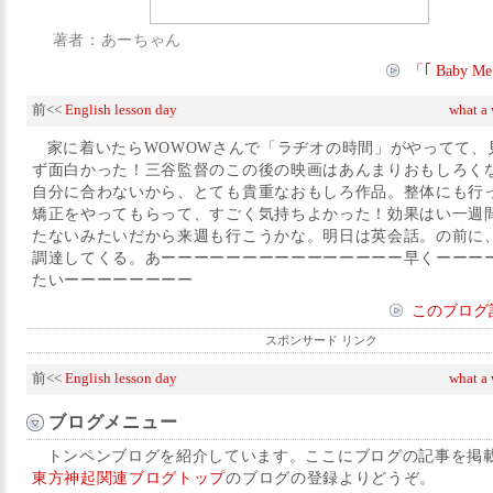
著者：あーちゃん
「｢ Baby
前<<
English lesson day
what a
家に着いたらWOWOWさんで「ラヂオの時間」がやってて、
ず面白かった！三谷監督のこの後の映画はあんまりおもしろく
自分に合わないから、とても貴重なおもしろ作品。整体にも行
矯正をやってもらって、すごく気持ちよかった！効果はい一週間
たないみたいだから来週も行こうかな。明日は英会話。の前に
調達してくる。あーーーーーーーーーーーーーーー早くーーー
たいーーーーーーーー
このブログ
スポンサード リンク
前<<
English lesson day
what a
ブログメニュー
トンペンブログを紹介しています。ここにブログの記事を掲
東方神起関連ブログトップ
のブログの登録よりどうぞ。