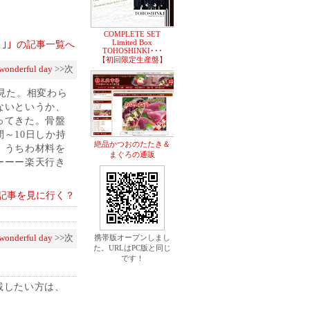
COMPLETE SET
Limited Box
 Me ｣」の記事一覧へ
TOHOSHINKI･･･
【初回限定生産盤】
 wonderful day
>>次
見た。相変わら
ないというか、
ってきた。骨盤
～10日しか持
絶品かつおのたたき＆
、うちわ材料を
まぐろの通販
ーーー楽天行き
記事を見に行く？
 wonderful day
>>次
携帯版オープンしまし
た。URLはPC版と同じ
です！
載したい方は、