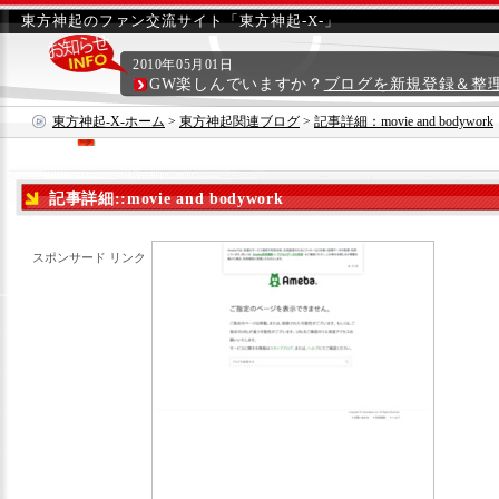
東方神起のファン交流サイト「東方神起-X-」
2010年05月01日
GW楽しんでいますか？
ブログを新規登録＆整
東方神起-X-ホーム
>
東方神起関連ブログ
>
記事詳細：movie and bodywork
記事詳細::movie and bodywork
スポンサード リンク