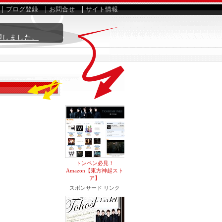
ブログ登録
お問合せ
サイト情報
理しました。
トンペン必見！
Amazon【東方神起スト
ア】
スポンサード リンク