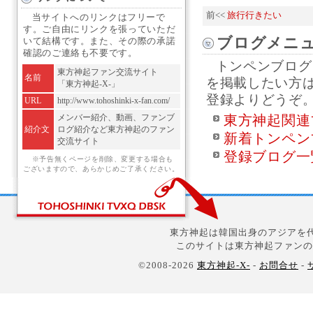
前<<
旅行行きたい
当サイトへのリンクはフリーで
す。ご自由にリンクを張っていただ
ブログメニ
いて結構です。また、その際の承諾
確認のご連絡も不要です。
トンペンブログ
東方神起ファン交流サイト
名前
を掲載したい方
「東方神起-X-」
登録よりどうぞ
URL
http://www.tohoshinki-x-fan.com/
メンバー紹介、動画、ファンブ
東方神起関連
紹介文
ログ紹介など東方神起のファン
新着トンペン
交流サイト
登録ブログ一
※予告無くページを削除、変更する場合も
ございますので、あらかじめご了承ください。
東方神起は韓国出身のアジアを代
このサイトは東方神起ファンの
©2008-2026
東方神起-X-
-
お問合せ
-