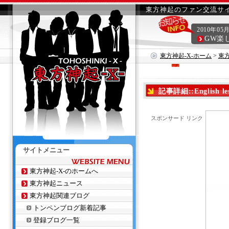
東方神起のファン交流サイ
2010年05
GW楽
東方神起-X-ホーム
>
東
記事詳細::English les
スポンサード リンク
サイトメニュー
東方神起-X-のホームへ
東方神起ニュース
東方神起関連ブログ
トンペンブログ新着記事
登録ブログ一覧