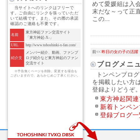
めて愛媛組は入
当サイトへのリンクはフリーで
末だな～って正
す。ご自由にリンクを張っていただ
この...
いて結構です。また、その際の承諾
確認のご連絡も不要です。
東方神起ファン交流サイト
名前
「東方神起-X-」
URL
http://www.tohoshinki-x-fan.com/
前<<
昨日の女の子の活躍
メンバー紹介、動画、ファンブ
紹介文
ログ紹介など東方神起のファン
ブログメニ
交流サイト
※予告無くページを削除、変更する場合も
トンペンブログ
ございますので、あらかじめご了承ください。
を掲載したい方
登録よりどうぞ
東方神起関連
新着トンペン
登録ブログ一