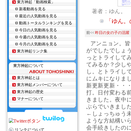
東方神起「動画検索」
新着動画を見る
著者：ゆん。
最近の人気動画を見る
「ゆん。
動画トータルランキングを見る
今日の人気動画を見る
前<<
昨日の女の子の活躍
今週の人気動画を見る
アンニョン。皆さ
今月の人気動画を見る
がでしたでしょ
東方神起リンク集
っとトライして
てみるか？少し
東方神起について
し。とトライし
東方神起とは
にムキになりま
東方神起メンバーについて
新更新更新・・
東方神起の歴史
打。日付変わる
マナーについて
きました。夜中
ぶらでいきまし
←しょっちゅう未
ような方結構い
会手続きしたの
リンクについて