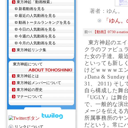
東方神起「動画検索」
新着動画を見る
著者：ゆん。
最近の人気動画を見る
「ゆん。
動画トータルランキングを見る
今日の人気動画を見る
前<<
【動画】0730 a-nati
今週の人気動画を見る
東方神起のエイ
今月の人気動画を見る
クラのファビュ
東方神起リンク集
た女の子達。最
といっても新し
東方神起について
けどｗｗｗｗエ
東方神起とは
♪Dana & Sunday ( 
東方神起メンバーについて
31、 2011)
東方神起の歴史
自ら構成した舞
マナーについて
『UGLY』は舞
で、一般的な演
メージを伝える
所属事務所のヤ
だという。常に
リンクについて