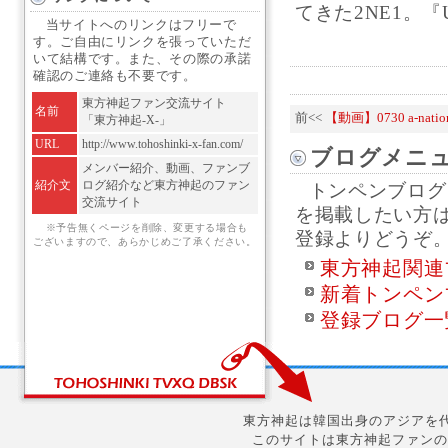
てきた2NE1。『
当サイトへのリンクはフリーで
す。ご自由にリンクを張っていただ
いて結構です。また、その際の承諾
確認のご連絡も不要です。
東方神起ファン交流サイト
名前
前<<
【動画】0730 a-nati
「東方神起-X-」
URL
http://www.tohoshinki-x-fan.com/
ブログメニ
メンバー紹介、動画、ファンブ
紹介文
ログ紹介など東方神起のファン
トンペンブログ
交流サイト
を掲載したい方
※予告無くページを削除、変更する場合も
登録よりどうぞ
ございますので、あらかじめご了承ください。
東方神起関連
新着トンペン
登録ブログ一
東方神起は韓国出身のアジアを代
このサイトは東方神起ファンの