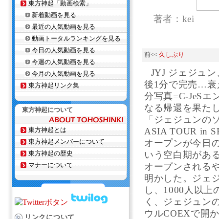
東方神起「動画検索」
新着動画を見る
著者：kei
最近の人気動画を見る
動画トータルランキングを見る
今日の人気動画を見る
前<<
久しぶり
今週の人気動画を見る
JYJ ジェジ
今月の人気動画を見る
後1分で完売…衰え
東方神起リンク集
分写真=C-JeS
なる帰還を果たし
東方神起について
「ジェジュンのソウ
東方神起とは
ASIA TOUR in
東方神起メンバーについて
オープンが今日の
東方神起の歴史
いう空白期があ
マナーについて
オープンされる
明かした。ジェジ
し、1000人以
く、ジェジュンの
ウルCOEXで開
リンクについて