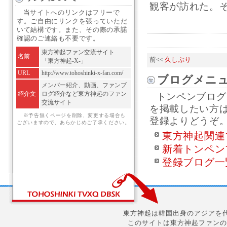
観客が訪れた。そし
当サイトへのリンクはフリーで
す。ご自由にリンクを張っていただ
いて結構です。また、その際の承諾
確認のご連絡も不要です。
東方神起ファン交流サイト
名前
前<<
久しぶり
「東方神起-X-」
URL
http://www.tohoshinki-x-fan.com/
ブログメニ
メンバー紹介、動画、ファンブ
紹介文
ログ紹介など東方神起のファン
トンペンブログ
交流サイト
を掲載したい方
※予告無くページを削除、変更する場合も
登録よりどうぞ
ございますので、あらかじめご了承ください。
東方神起関連
新着トンペン
登録ブログ一
東方神起は韓国出身のアジアを代
このサイトは東方神起ファンの