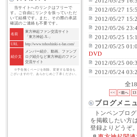
2012/05/29 16:
当サイトへのリンクはフリーで
2012/05/27 15:
す。ご自由にリンクを張っていただ
2012/05/27 15:
いて結構です。また、その際の承諾
確認のご連絡も不要です。
2012/05/26 23:
東方神起ファン交流サイト
名前
2012/05/25 15:
「東方神起-X-」
URL
http://www.tohoshinki-x-fan.com/
2012/05/25 01:
メンバー紹介、動画、ファンブ
DVD
紹介文
ログ紹介など東方神起のファン
交流サイト
2012/05/25 00:
※予告無くページを削除、変更する場合も
2012/05/24 03:
ございますので、あらかじめご了承ください。
全1
<<
<前へ
13
ブログメニ
トンペンブログ
を掲載したい方
登録よりどうぞ
東方神起関連