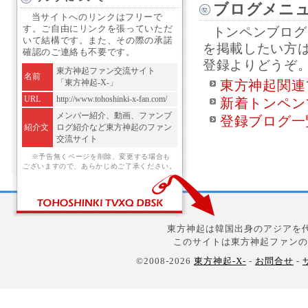
ブログメニ
当サイトへのリンクはフリーで
す。ご自由にリンクを張っていただ
トンペンブログ
いて結構です。また、その際の承諾
を掲載したい方
確認のご連絡も不要です。
登録よりどうぞ
東方神起ファン交流サイト
名前
「東方神起-X-」
東方神起関連
URL
http://www.tohoshinki-x-fan.com/
新着トンペン
メンバー紹介、動画、ファンブ
登録ブログ一
紹介文
ログ紹介など東方神起のファン
交流サイト
※予告無くページを削除、変更する場合も
ございますので、あらかじめご了承ください。
東方神起は韓国出身のアジアを代
このサイトは東方神起ファンの
©2008-2026
東方神起-X-
-
お問合せ
-