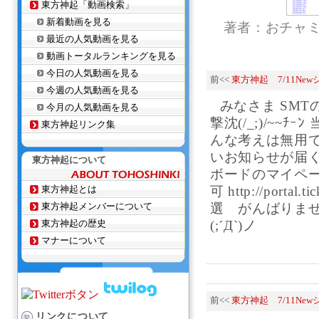
東方神起「動画検索」
新着動画を見る
著者：おチャ
最近の人気動画を見る
動画トータルランキングを見る
今日の人気動画を見る
前<<
東方神起 7/11Newシ
今週の人気動画を見る
みなさま SMT
今月の人気動画を見る
撃沈(/_;)/~~
東方神起リンク集
んな考えは無用で
いお知らせが届
東方神起について
ボードのマイペー
東方神起とは
可 http://port
東方神起メンバーについて
選 がんばりませ
東方神起の歴史
(;´Д`)ノ
マナーについて
前<<
東方神起 7/11Newシ
リンクについて