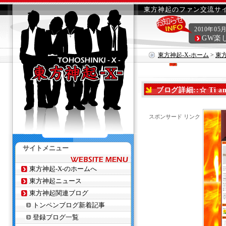
東方神起のファン交流サイ
2010年05
GW楽
東方神起-X-ホーム
>
東
ブログ詳細::☆ Ti a
スポンサード リンク
サイトメニュー
東方神起-X-のホームへ
東方神起ニュース
東方神起関連ブログ
トンペンブログ新着記事
登録ブログ一覧