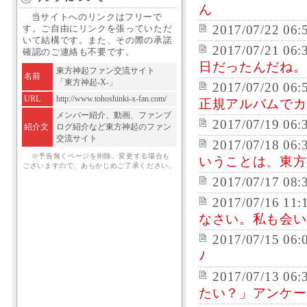
ん
当サイトへのリンクはフリーで
2017/07/22 06:
す。ご自由にリンクを張っていただ
いて結構です。また、その際の承諾
2017/07/21 06:
確認のご連絡も不要です。
日だったんだね。
東方神起ファン交流サイト
名前
「東方神起-X-」
2017/07/20 06:
URL
http://www.tohoshinki-x-fan.com/
正規アルバムでカ
メンバー紹介、動画、ファンブ
2017/07/19 06:
紹介文
ログ紹介など東方神起のファン
交流サイト
2017/07/18 06:
※予告無くページを削除、変更する場合も
いうことは、東方
ございますので、あらかじめご了承ください。
2017/07/17 08:
2017/07/16 11:
なさい。私も会い
2017/07/15 06:
ﾉ
2017/07/13 06:
たい？」アンケート