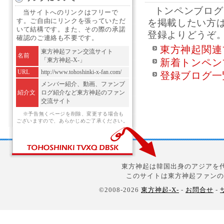
トンペンブログ
当サイトへのリンクはフリーで
す。ご自由にリンクを張っていただ
を掲載したい方
いて結構です。また、その際の承諾
登録よりどうぞ
確認のご連絡も不要です。
東方神起関連
東方神起ファン交流サイト
名前
「東方神起-X-」
新着トンペン
URL
http://www.tohoshinki-x-fan.com/
登録ブログ一
メンバー紹介、動画、ファンブ
紹介文
ログ紹介など東方神起のファン
交流サイト
※予告無くページを削除、変更する場合も
ございますので、あらかじめご了承ください。
東方神起は韓国出身のアジアを代
このサイトは東方神起ファンの
©2008-2026
東方神起-X-
-
お問合せ
-