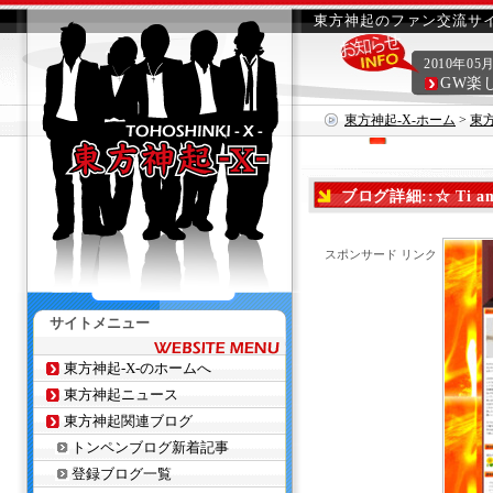
東方神起のファン交流サイ
2010年05
GW楽
東方神起-X-ホーム
>
東
ブログ詳細::☆ Ti a
スポンサード リンク
サイトメニュー
東方神起-X-のホームへ
東方神起ニュース
東方神起関連ブログ
トンペンブログ新着記事
登録ブログ一覧