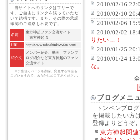
2010/02/16 22:
当サイトへのリンクはフリーで
2010/02/10 20:
す。ご自由にリンクを張っていただ
いて結構です。また、その際の承諾
2010/02/06 15:
確認のご連絡も不要です。
2010/02/02 18:
東方神起ファン交流サイト
名前
「東方神起-X-」
りたい…！
URL
http://www.tohoshinki-x-fan.com/
2010/01/25 20:
メンバー紹介、動画、ファンブ
2010/01/24 13:
紹介文
ログ紹介など東方神起のファン
交流サイト
な。
※予告無くページを削除、変更する場合も
ございますので、あらかじめご了承ください。
全
ブログメニ
トンペンブログ
を掲載したい方
登録よりどうぞ
東方神起関連