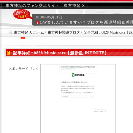
東方神起のファン交流サイト「東方神起-X-」
2010年05月01日
GW楽しんでいますか？
ブログを新規登録＆整
東方神起-X-ホーム
>
東方神起関連ブログ
>
記事詳細：0828 Music core【超
記事詳細::0828 Music core【超新星 INFINITE】
スポンサード リンク