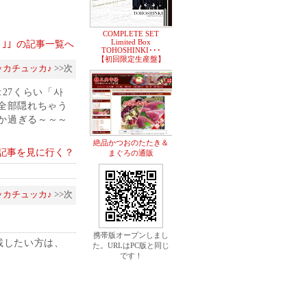
COMPLETE SET
Limited Box
 Me ｣」の記事一覧へ
TOHOSHINKI･･･
【初回限定生産盤】
ッカチュッカ♪
>>次
:27くらい「사
ら全部隠れちゃう
わやか過ぎる～～～
絶品かつおのたたき＆
記事を見に行く？
まぐろの通販
ッカチュッカ♪
>>次
携帯版オープンしまし
載したい方は、
た。URLはPC版と同じ
です！