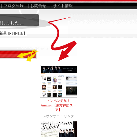
ブログ登録
お問合せ
サイト情報
理しました。
新星 INFINITE】
トンペン必見！
Amazon【東方神起スト
ア】
スポンサード リンク