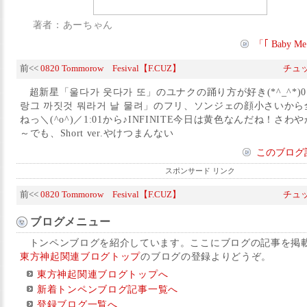
著者：あーちゃん
「｢ Baby
前<<
0820 Tommorow Fesival【F.CUZ】
チュ
超新星「울다가 웃다가 또」のユナクの踊り方が好き(*^_^*)0
랑그 까짓것 뭐라거 날 물려」のフリ、ソンジェの顔小さいか
ねっ＼(^o^)／1:01から♪INFINITE今日は黄色なんだね！さ
～でも、Short ver.やけつまんない
このブログ
スポンサード リンク
前<<
0820 Tommorow Fesival【F.CUZ】
チュ
ブログメニュー
トンペンブログを紹介しています。ここにブログの記事を掲
東方神起関連ブログトップ
のブログの登録よりどうぞ。
東方神起関連ブログトップへ
新着トンペンブログ記事一覧へ
登録ブログ一覧へ