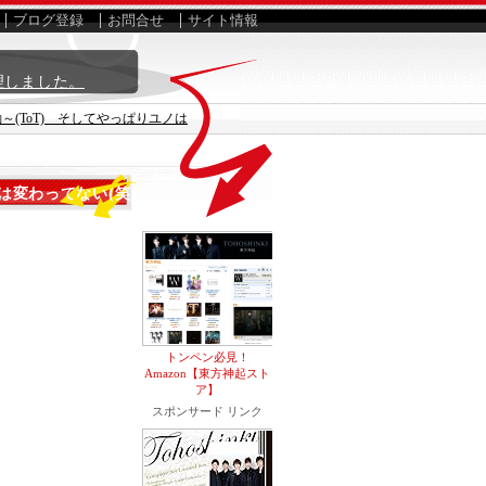
ブログ登録
お問合せ
サイト情報
理しました。
(ToT) そしてやっぱりユノは
は変わってない(笑)
トンペン必見！
Amazon【東方神起スト
ア】
スポンサード リンク