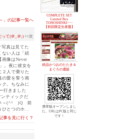
COMPLETE SET
Limited Box
方神起～」の記事一覧へ
TOHOSHINKI･･･
【初回限定生産盤】
て(＠_＠;)
>>次
～？写真は見てた
くない人は「続
像はNever
絶品かつおのたたき＆
ト」。夜に彼女を
まぐろの通販
に２人で乗りた
遠の愛を誓う南
ック。ちなみに
ワー行きました
マンティックだ
(^^ゞ)Q 前
携帯版オープンしまし
とつのホ...
た。URLはPC版と同じ
です！
記事を見に行く？