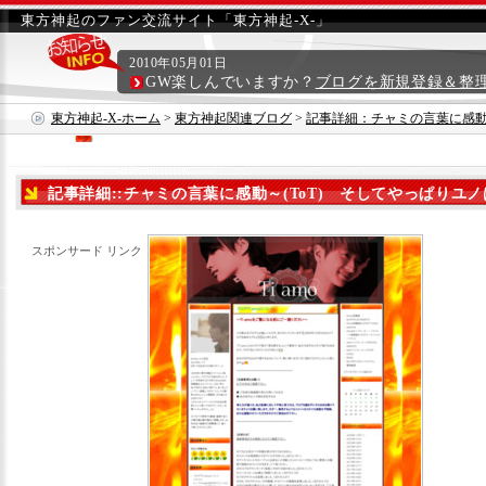
東方神起のファン交流サイト「東方神起-X-」
2010年05月01日
GW楽しんでいますか？
ブログを新規登録＆整
東方神起-X-ホーム
>
東方神起関連ブログ
>
記事詳細：チャミの言葉に感動～
変わってない(笑)
記事詳細::チャミの言葉に感動～(ToT) そしてやっぱりユノ
スポンサード リンク