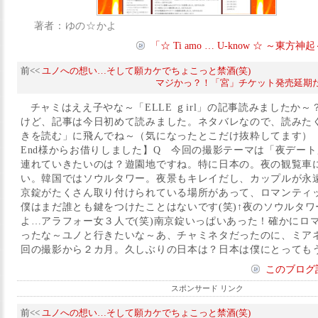
著者：ゆの☆かよ
「☆ Ti amo … U-know ☆ ～東
前<<
ユノへの想い…そして願カケでちょこっと禁酒(笑)
マジかっ？！「宮」チケット発売延期だっ
チャミはええ子やな～「ELLE ｇirl」の記事読みましたか
けど、記事は今日初めて読みました。ネタバレなので、読みた
きを読む」に飛んでね～（気になったとこだけ抜粋してます）【画
End様からお借りしました】Q 今回の撮影テーマは「夜デー
連れていきたいのは？遊園地ですね。特に日本の。夜の観覧車
い。韓国ではソウルタワー。夜景もキレイだし、カップルが永
京錠がたくさん取り付けられている場所があって、ロマンティ
僕はまだ誰とも鍵をつけたことはないです(笑)↑夜のソウルタ
よ…アラフォー女３人で(笑)南京錠いっぱいあった！確かにロ
ったな～ユノと行きたいな～あ、チャミネタだったのに、ミアネ～
回の撮影から２カ月。久しぶりの日本は？日本は僕にとってもうひ
このブログ
スポンサード リンク
前<<
ユノへの想い…そして願カケでちょこっと禁酒(笑)