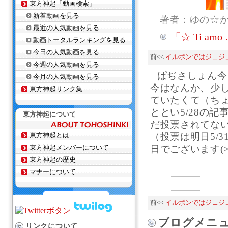
東方神起「動画検索」
新着動画を見る
著者：ゆの☆
最近の人気動画を見る
「☆ Ti a
動画トータルランキングを見る
今日の人気動画を見る
前<<
イルボンではジェジ
今週の人気動画を見る
ぱぢさしょん今
今月の人気動画を見る
今はなんか、少
東方神起リンク集
ていたくて（ち
ととい5/28の
東方神起について
だ投票されてな
東方神起とは
（投票は明日5/3
東方神起メンバーについて
日でございます(>
東方神起の歴史
マナーについて
前<<
イルボンではジェジ
ブログメニ
リンクについて