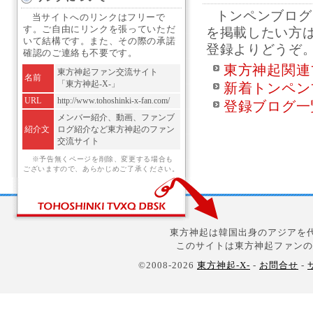
トンペンブログ
当サイトへのリンクはフリーで
す。ご自由にリンクを張っていただ
を掲載したい方
いて結構です。また、その際の承諾
登録よりどうぞ
確認のご連絡も不要です。
東方神起関連
東方神起ファン交流サイト
名前
「東方神起-X-」
新着トンペン
URL
http://www.tohoshinki-x-fan.com/
登録ブログ一
メンバー紹介、動画、ファンブ
紹介文
ログ紹介など東方神起のファン
交流サイト
※予告無くページを削除、変更する場合も
ございますので、あらかじめご了承ください。
東方神起は韓国出身のアジアを代
このサイトは東方神起ファンの
©2008-2026
東方神起-X-
-
お問合せ
-