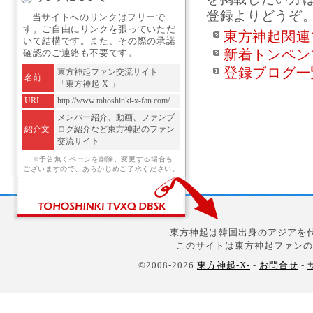
登録よりどうぞ
当サイトへのリンクはフリーで
す。ご自由にリンクを張っていただ
東方神起関連
いて結構です。また、その際の承諾
新着トンペン
確認のご連絡も不要です。
登録ブログ一
東方神起ファン交流サイト
名前
「東方神起-X-」
URL
http://www.tohoshinki-x-fan.com/
メンバー紹介、動画、ファンブ
紹介文
ログ紹介など東方神起のファン
交流サイト
※予告無くページを削除、変更する場合も
ございますので、あらかじめご了承ください。
東方神起は韓国出身のアジアを代
このサイトは東方神起ファンの
©2008-2026
東方神起-X-
-
お問合せ
-