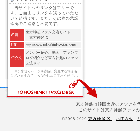
当サイトへのリンクはフリーで
す。ご自由にリンクを張っていただ
いて結構です。また、その際の承諾
確認のご連絡も不要です。
東方神起ファン交流サイト
名前
「東方神起-X-」
URL
http://www.tohoshinki-x-fan.com/
メンバー紹介、動画、ファンブ
紹介文
ログ紹介など東方神起のファン
交流サイト
※予告無くページを削除、変更する場合も
ございますので、あらかじめご了承ください。
東方神起は韓国出身のアジアを代
このサイトは東方神起ファンの
©2008-2026
東方神起-X-
-
お問合せ
-