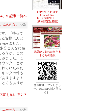
COMPLETE SET
Limited Box
m 64」の記事一覧へ
TOHOSHINKI･･･
【初回限定生産盤】
いんのかな。
>>次
です。「待って
った皆様ほんと
も済みました。
。多分こんなに色
絶品かつおのたたき＆
だろうか。この
まぐろの通販
てみました。こ
カウンターとか
くれていたみた
ンキングの件も
がありますよ！
、とてもありが
携帯版オープンしまし
た。URLはPC版と同じ
です！
記事を見に行く？
いんのかな。
>>次