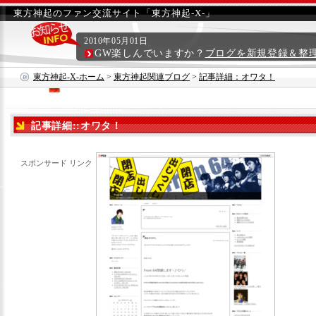
東方神起のファン交流サイト「東方神起-X-」
2010年05月01日
GW楽しんでいますか？
ブログを新規登録＆整
東方神起-X-ホーム
>
東方神起関連ブログ
>
記事詳細：オワタ！
記事詳細::オワタ！
スポンサード リンク