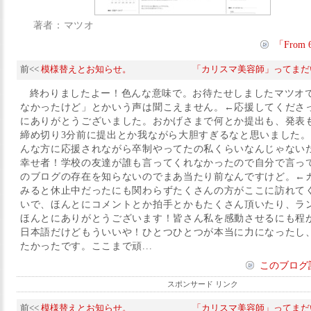
著者：マツオ
「Fro
前<<
模様替えとお知らせ。
「カリスマ美容師」ってまだ
終わりましたよー！色んな意味で。お待たせしましたマツオ
なかったけど」とかいう声は聞こえません。←応援してくださ
にありがとうございました。おかげさまで何とか提出も、発表
締め切り3分前に提出とか我ながら大胆すぎるなと思いました
んな方に応援されながら卒制やってたの私くらいなんじゃない
幸せ者！学校の友達が誰も言ってくれなかったので自分で言っ
のブログの存在を知らないのでまあ当たり前なんですけど。←
みると休止中だったにも関わらずたくさんの方がここに訪れて
いで、ほんとにコメントとか拍手とかもたくさん頂いたり、ラ
ほんとにありがとうございます！皆さん私を感動させるにも程
日本語だけどもういいや！ひとつひとつが本当に力になったし
たかったです。ここまで頑...
このブログ
スポンサード リンク
前<<
模様替えとお知らせ。
「カリスマ美容師」ってまだ