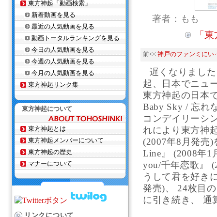
東方神起「動画検索」
新着動画を見る
著者：もも
最近の人気動画を見る
「東
動画トータルランキングを見る
今日の人気動画を見る
前<<
神戸のファンミにい
今週の人気動画を見る
遅くなりました
今月の人気動画を見る
起、日本でニュー
東方神起リンク集
東方神起の日本での25
Baby Sky /
東方神起について
コンデイリーシン
東方神起とは
れにより東方神起は
東方神起メンバーについて
(2007年8月発売
東方神起の歴史
Line』 (2008年
マナーについて
you/千年恋歌』 
うして君を好きに
発売)、 24枚目の
に引き続き、 通
リンクについて