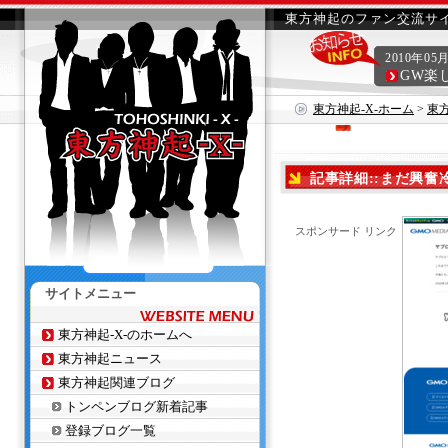
東方神起のファン交流サイ
2010年05
GW楽
東方神起-X-ホーム
>
東
記事詳細::まだ興奮
スポンサード リンク
サイトメニュー
東方神起-X-のホームへ
東方神起ニュース
東方神起関連ブログ
トンペンブログ新着記事
登録ブログ一覧