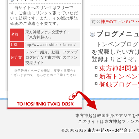
当サイトへのリンクはフリーで
す。ご自由にリンクを張っていただ
いて結構です。また、その際の承諾
前<<
神戸のファンミにい
確認のご連絡も不要です。
東方神起ファン交流サイト
ブログメニ
名前
「東方神起-X-」
トンペンブログ
URL
http://www.tohoshinki-x-fan.com/
を掲載したい方
メンバー紹介、動画、ファンブ
紹介文
ログ紹介など東方神起のファン
登録よりどうぞ
交流サイト
東方神起関連
※予告無くページを削除、変更する場合も
新着トンペン
ございますので、あらかじめご了承ください。
登録ブログ一
東方神起は韓国出身のアジアを代
このサイトは東方神起ファンの
©2008-2026
東方神起-X-
-
お問合せ
-