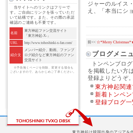
ジャーのルイス・
当サイトへのリンクはフリーで
え、「本当にショッ
す。ご自由にリンクを張っていただ
いて結構です。また、その際の承諾
確認のご連絡も不要です。
東方神起ファン交流サイト
名前
「東方神起-X-」
前<<
☆*Merry Christm
URL
http://www.tohoshinki-x-fan.com/
メンバー紹介、動画、ファンブ
ブログメニ
紹介文
ログ紹介など東方神起のファン
交流サイト
トンペンブログ
※予告無くページを削除、変更する場合も
を掲載したい方
ございますので、あらかじめご了承ください。
登録よりどうぞ
東方神起関連
新着トンペン
登録ブログ一
東方神起は韓国出身のアジアを代