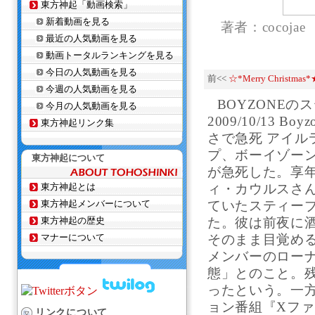
東方神起「動画検索」
新着動画を見る
著者：cocojae
最近の人気動画を見る
動画トータルランキングを見る
今日の人気動画を見る
前<<
☆*Merry Christm
今週の人気動画を見る
BOYZONE
今月の人気動画を見る
2009/10/13
東方神起リンク集
さで急死 アイル
プ、ボーイゾー
東方神起について
が急死した。享年
東方神起とは
ィ・カウルスさ
東方神起メンバーについて
ていたスティーブ
東方神起の歴史
た。彼は前夜に
マナーについて
そのまま目覚め
メンバーのロー
態」とのこと。
ったという。一
ョン番組『Xフ
リンクについて