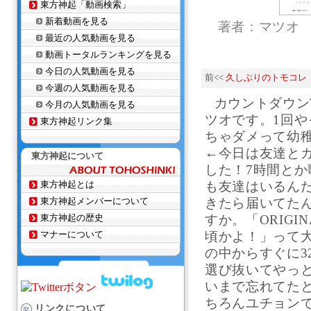
東方神起「動画検索」
新着動画を見る
著者：マツオ
最近の人気動画を見る
動画トータルランキングを見る
今日の人気動画を見る
前<<
久しぶりのトモコレ
今週の人気動画を見る
カウントダウン
今月の人気動画を見る
ツオです。1回
東方神起リンク集
ちゃダメって幼
←今日は友達と
東方神起について
した！7時間と
東方神起とは
も友達はいるん
東方神起メンバーについて
きたら届いてた
東方神起の歴史
すか。「ORIGI
マナーについて
頃かよ！」って大
の中からすぐに3
選び抜いてやっと
いまで忘れてた
ちろんユチョンで
リンクについて