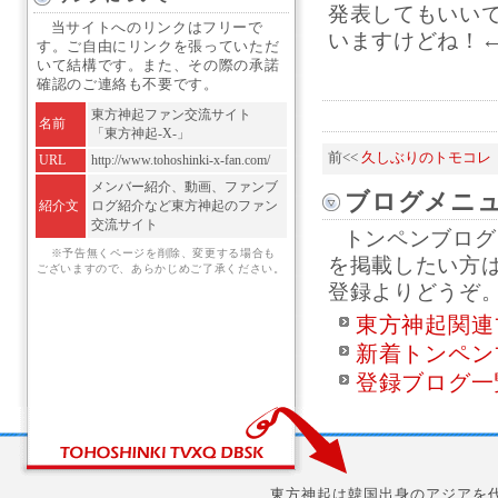
発表してもいい
当サイトへのリンクはフリーで
いますけどね！←
す。ご自由にリンクを張っていただ
いて結構です。また、その際の承諾
確認のご連絡も不要です。
東方神起ファン交流サイト
名前
「東方神起-X-」
前<<
久しぶりのトモコレ
URL
http://www.tohoshinki-x-fan.com/
メンバー紹介、動画、ファンブ
ブログメニ
紹介文
ログ紹介など東方神起のファン
交流サイト
トンペンブログ
※予告無くページを削除、変更する場合も
を掲載したい方
ございますので、あらかじめご了承ください。
登録よりどうぞ
東方神起関連
新着トンペン
登録ブログ一
東方神起は韓国出身のアジアを代