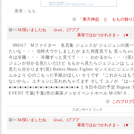
著者：もも
「東方神起 と ももの独り
前<<
MJ笑いましたね (≧ω≦。)プププ
幕張ではおつかれさま～ (★｀・ω
090117 Mファイター 名言集 ジュンスが ジェジュンの第
たいな・・・ 当時大ウケしましたが また何度見ても 笑っちゃ
今は冷麺・・・ 冷麺ずっと見てて・・・ わかるから・・・(笑)
ジュンが分かる見たいだけど ももから見たらジェジュンは しょ
見たら分かります(笑) Bolero Music Fighter センイルにジュ
ムルより 心のこもった手紙がほしい そうです 『これからはも
ないから』 ユチョンに言われちゃてます そして ユノが 『は～
●○●○●○●○●○●○●○●○●○●○●○●○●○● １８日今日の予定 Bigeast 3
EVENT 千葉(千葉)市の幕張メッセイベントホール M-ON! 0...
このブログ
スポンサード リンク
前<<
MJ笑いましたね (≧ω≦。)プププ
幕張ではおつかれさま～ (★｀・ω