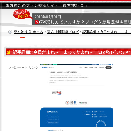
東方神起のファン交流サイト「東方神起-X-」
2010年05月01日
GW楽しんでいますか？
ブログを新規登録＆整
東方神起-X-ホーム
>
東方神起関連ブログ
>
記事詳細：今日だよね～ まってたよね～
記事詳細::今日だよね～ まってたよね～.+:｡(≧∇≦)ﾉﾟ.+:｡ ﾊｰ
スポンサード リンク