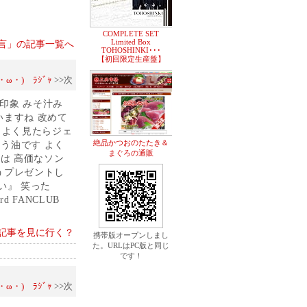
COMPLETE SET
Limited Box
言」の記事一覧へ
TOHOSHINKI･･･
【初回限定生産盤】
・)ゞﾗｼﾞｬ
>>次
一印象 みそ汁み
いますね 改めて
 よく見たらジェ
絶品かつおのたたき＆
う油です よく
まぐろの通販
ンスは 高価なソン
うプレゼントし
い』 笑った
rd FANCLUB
記事を見に行く？
携帯版オープンしまし
た。URLはPC版と同じ
です！
・)ゞﾗｼﾞｬ
>>次