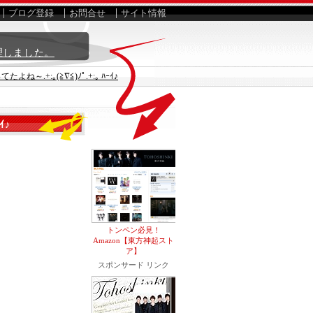
ブログ登録
お問合せ
サイト情報
理しました。
.+:｡(≧∇≦)ﾉﾟ.+:｡ ﾊｰｲ♪
ｲ♪
トンペン必見！
Amazon【東方神起スト
ア】
スポンサード リンク