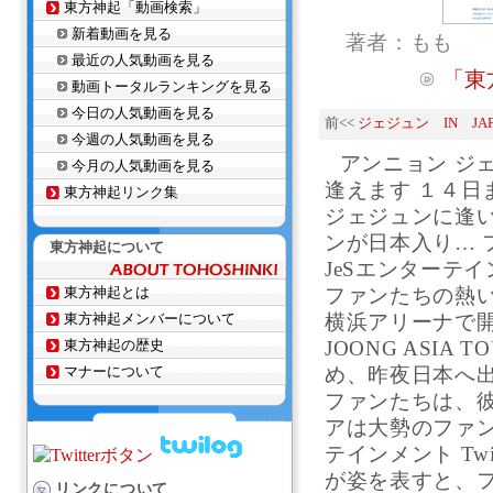
東方神起「動画検索」
新着動画を見る
著者：もも
最近の人気動画を見る
「東
動画トータルランキングを見る
今日の人気動画を見る
前<<
ジェジュン IN JAP
今週の人気動画を見る
アンニョン ジ
今月の人気動画を見る
逢えます １４
東方神起リンク集
ジェジュンに逢い
ンが日本入り… 
東方神起について
JeSエンターテイン
東方神起とは
ファンたちの熱い
東方神起メンバーについて
横浜アリーナで開催
東方神起の歴史
JOONG ASIA TO
マナーについて
め、昨夜日本へ
ファンたちは、
アは大勢のファン
テインメント Tw
が姿を表すと、フ
リンクについて