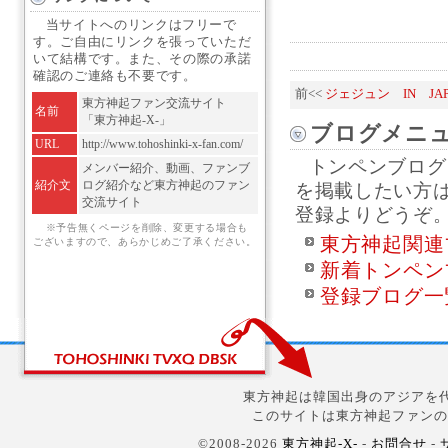
当サイトへのリンクはフリーで
す。ご自由にリンクを張っていただ
いて結構です。また、その際の承諾
確認のご連絡も不要です。
前<<
ジェジュン IN JAP
東方神起ファン交流サイト
名前
「東方神起-X-」
ブログメニ
URL
http://www.tohoshinki-x-fan.com/
トンペンブログ
メンバー紹介、動画、ファンブ
紹介文
ログ紹介など東方神起のファン
を掲載したい方
交流サイト
登録よりどうぞ
※予告無くページを削除、変更する場合も
東方神起関連
ございますので、あらかじめご了承ください。
新着トンペン
登録ブログ一
東方神起は韓国出身のアジアを代
このサイトは東方神起ファンの
©2008-2026
東方神起-X-
-
お問合せ
-