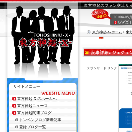
東方神起のファン交流サイ
2010年05
GW楽
東方神起-X-ホーム
>
東
記事詳細::ジェジュ
スポンサード リンク
サイトメニュー
東方神起-X-のホームへ
東方神起ニュース
東方神起関連ブログ
トンペンブログ新着記事
登録ブログ一覧