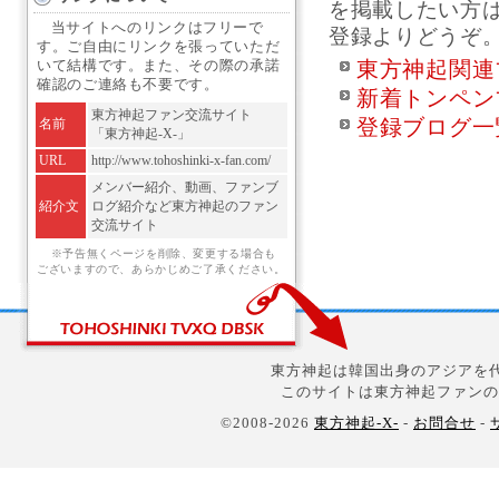
を掲載したい方
当サイトへのリンクはフリーで
登録よりどうぞ
す。ご自由にリンクを張っていただ
東方神起関連
いて結構です。また、その際の承諾
確認のご連絡も不要です。
新着トンペン
東方神起ファン交流サイト
登録ブログ一
名前
「東方神起-X-」
URL
http://www.tohoshinki-x-fan.com/
メンバー紹介、動画、ファンブ
紹介文
ログ紹介など東方神起のファン
交流サイト
※予告無くページを削除、変更する場合も
ございますので、あらかじめご了承ください。
東方神起は韓国出身のアジアを代
このサイトは東方神起ファンの
©2008-2026
東方神起-X-
-
お問合せ
-