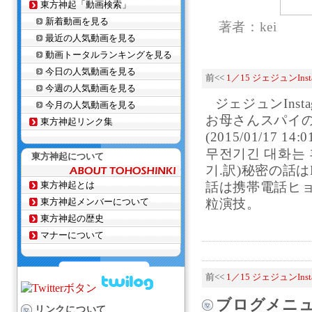
東方神起「動画検索」
新着動画を見る
著者：kei
最近の人気動画を見る
動画トータルランキングを見る
今日の人気動画を見る
前<<
1／15 ジェジュンInsta
今週の人気動画を見る
ジェジュンInst
今月の人気動画を見る
お母さんスパイのお
東方神起リンク集
(2015/01/17
무전기긴 대화는 
東方神起について
기.訳)秘密の話は
東方神起とは
話は携帯電話ヒョ
東方神起メンバーについて
粒演技。
東方神起の歴史
マナーについて
前<<
1／15 ジェジュンInsta
ブログメニ
リンクについて