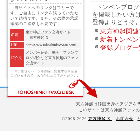
トンペンブログ
当サイトへのリンクはフリーで
す。ご自由にリンクを張っていただ
を掲載したい方
いて結構です。また、その際の承諾
登録よりどうぞ
確認のご連絡も不要です。
東方神起関連
東方神起ファン交流サイト
名前
「東方神起-X-」
新着トンペン
URL
http://www.tohoshinki-x-fan.com/
登録ブログ一
メンバー紹介、動画、ファンブ
紹介文
ログ紹介など東方神起のファン
交流サイト
※予告無くページを削除、変更する場合も
ございますので、あらかじめご了承ください。
東方神起は韓国出身のアジアを代
このサイトは東方神起ファンの
©2008-2026
東方神起-X-
-
お問合せ
-