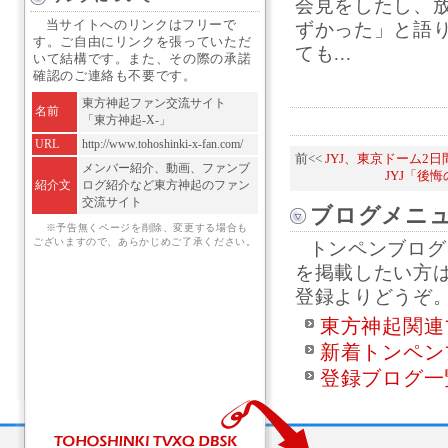
会見をしたし、
当サイトへのリンクはフリーで
ずかった」と語
す。ご自由にリンクを張っていただ
ても...
いて結構です。また、その際の承諾
確認のご連絡も不要です。
東方神起ファン交流サイト
名前
「東方神起-X-」
URL
http://www.tohoshinki-x-fan.com/
前<<
JYJ、東京ドーム2
メンバー紹介、動画、ファンブ
JYJ「後
紹介文
ログ紹介など東方神起のファン
交流サイト
ブログメニ
※予告無くページを削除、変更する場合も
ございますので、あらかじめご了承ください。
トンペンブログ
を掲載したい方
登録よりどうぞ
東方神起関連
新着トンペン
登録ブログ一