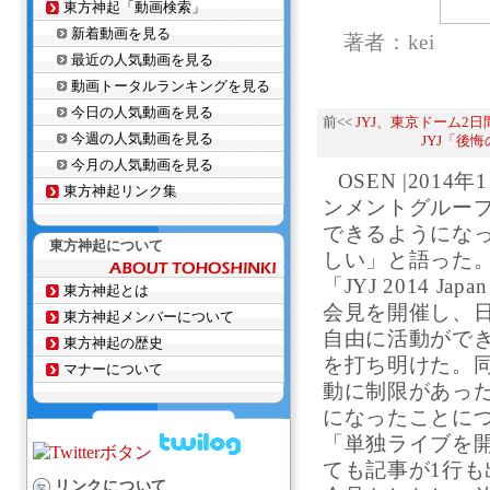
東方神起「動画検索」
新着動画を見る
著者：kei
最近の人気動画を見る
動画トータルランキングを見る
今日の人気動画を見る
前<<
JYJ、東京ドーム2
今週の人気動画を見る
JYJ「後
今月の人気動画を見る
OSEN |2014
東方神起リンク集
ンメントグループ
できるようにな
東方神起について
しい」と語った。
「JYJ 2014 J
東方神起とは
会見を開催し、
東方神起メンバーについて
自由に活動がで
東方神起の歴史
を打ち明けた。
マナーについて
動に制限があっ
になったことに
「単独ライブを
ても記事が1行
リンクについて