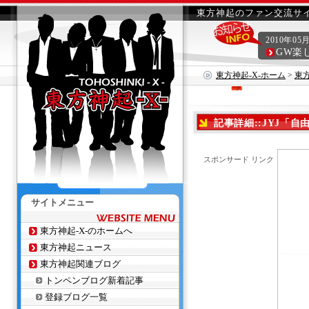
東方神起のファン交流サイ
2010年05
GW楽
東方神起-X-ホーム
>
東
嬉しい」
記事詳細::JYJ「
スポンサード リンク
サイトメニュー
東方神起-X-のホームへ
東方神起ニュース
東方神起関連ブログ
トンペンブログ新着記事
登録ブログ一覧