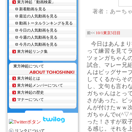
東方神起「動画検索」
新着動画を見る
著者：あーち
最近の人気動画を見る
動画トータルランキングを見る
今日の人気動画を見る
前<<
10/1東京5日目
今週の人気動画を見る
今日はあんまり
今月の人気動画を見る
って練習を見て
東方神起リンク集
ツォンガちゃん
試合、マレー兄
東方神起について
んはビッグサー
東方神起とは
してくるからそ
東方神起メンバーについて
し、文句も言わな
東方神起の歴史
ガちゃんはとっ
マナーについて
さがあった。ビ
んが付けたｗｗ
ガちゃんでo(^
った！さすが双
る感じ。それを
リンクについて