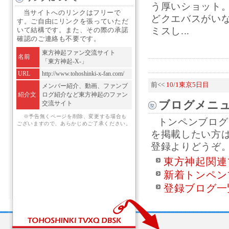
う厚いショット
当サイトへのリンクはフリーで
どクエバスがい
す。ご自由にリンクを張っていただ
ミスし...
いて結構です。また、その際の承諾
確認のご連絡も不要です。
東方神起ファン交流サイト
名前
「東方神起-X-」
URL
http://www.tohoshinki-x-fan.com/
前<<
10/1東京5日目
メンバー紹介、動画、ファンブ
紹介文
ログ紹介など東方神起のファン
ブログメニ
交流サイト
※予告無くページを削除、変更する場合も
トンペンブログ
ございますので、あらかじめご了承ください。
を掲載したい方
登録よりどうぞ
東方神起関連
新着トンペン
登録ブログ一