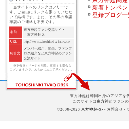
東方神起関連
新着トンペン
当サイトへのリンクはフリーで
す。ご自由にリンクを張っていただ
登録ブログ一
いて結構です。また、その際の承諾
確認のご連絡も不要です。
東方神起ファン交流サイト
名前
「東方神起-X-」
URL
http://www.tohoshinki-x-fan.com/
メンバー紹介、動画、ファンブ
紹介文
ログ紹介など東方神起のファン
交流サイト
※予告無くページを削除、変更する場合も
ございますので、あらかじめご了承ください。
東方神起は韓国出身のアジアを代
このサイトは東方神起ファンの
©2008-2026
東方神起-X-
-
お問合せ
-