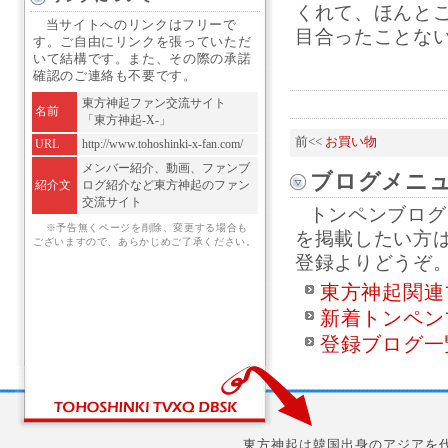
くれて、ほんと
当サイトへのリンクはフリーで
目合ったことない
す。ご自由にリンクを張っていただ
いて結構です。また、その際の承諾
確認のご連絡も不要です。
東方神起ファン交流サイト
名前
「東方神起-X-」
前<<
お買い物
URL
http://www.tohoshinki-x-fan.com/
メンバー紹介、動画、ファンブ
ブログメニ
紹介文
ログ紹介など東方神起のファン
交流サイト
トンペンブログ
※予告無くページを削除、変更する場合も
を掲載したい方
ございますので、あらかじめご了承ください。
登録よりどうぞ
東方神起関連
新着トンペン
登録ブログ一
東方神起は韓国出身のアジアを代