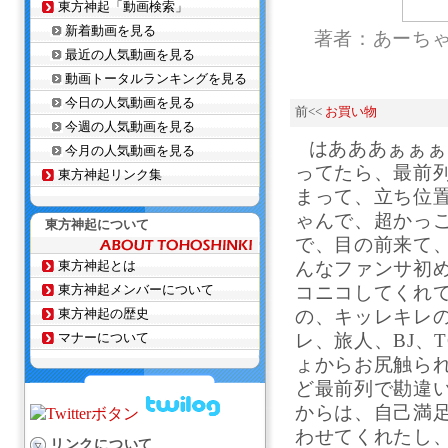
東方神起「動画検索」
新着動画を見る
著者：あーち
最近の人気動画を見る
動画トータルランキングを見る
今日の人気動画を見る
前<<
お買い物
今週の人気動画を見る
はあああぁぁぁ
今月の人気動画を見る
ってたら、最前
東方神起リンク集
まって、立ち位
ゃんで、超かっ
東方神起について
で、目の前来て
東方神起とは
んなファンサ初
東方神起メンバーについて
コニコしてくれて
東方神起の歴史
の、キッレキレ
マナーについて
レ、旅人、BJ、
ょからお尻触ら
ど最前列で勘違い
からは、自己満
わせてくれたし
リンクについて