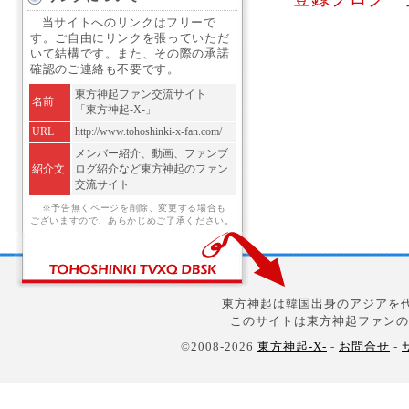
当サイトへのリンクはフリーで
す。ご自由にリンクを張っていただ
いて結構です。また、その際の承諾
確認のご連絡も不要です。
東方神起ファン交流サイト
名前
「東方神起-X-」
URL
http://www.tohoshinki-x-fan.com/
メンバー紹介、動画、ファンブ
紹介文
ログ紹介など東方神起のファン
交流サイト
※予告無くページを削除、変更する場合も
ございますので、あらかじめご了承ください。
東方神起は韓国出身のアジアを代
このサイトは東方神起ファンの
©2008-2026
東方神起-X-
-
お問合せ
-