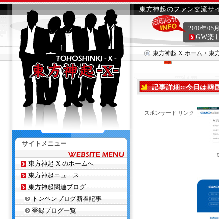
東方神起のファン交流サイ
2010年05
GW楽
東方神起-X-ホーム
>
東
記事詳細::今日は韓
スポンサード リンク
サイトメニュー
東方神起-X-のホームへ
東方神起ニュース
東方神起関連ブログ
トンペンブログ新着記事
登録ブログ一覧