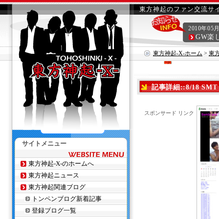
東方神起のファン交流サイ
2010年05
GW楽
東方神起-X-ホーム
>
東
記事詳細::8/18 SMT i
スポンサード リンク
サイトメニュー
東方神起-X-のホームへ
東方神起ニュース
東方神起関連ブログ
トンペンブログ新着記事
登録ブログ一覧