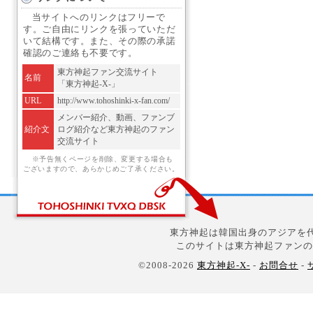
当サイトへのリンクはフリーで
す。ご自由にリンクを張っていただ
いて結構です。また、その際の承諾
確認のご連絡も不要です。
東方神起ファン交流サイト
名前
「東方神起-X-」
URL
http://www.tohoshinki-x-fan.com/
メンバー紹介、動画、ファンブ
紹介文
ログ紹介など東方神起のファン
交流サイト
※予告無くページを削除、変更する場合も
ございますので、あらかじめご了承ください。
東方神起は韓国出身のアジアを代
このサイトは東方神起ファンの
©2008-2026
東方神起-X-
-
お問合せ
-