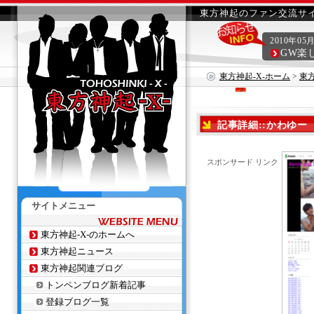
東方神起のファン交流サイ
2010年05
GW楽
東方神起-X-ホーム
>
東
記事詳細::かわゆー
スポンサード リンク
サイトメニュー
東方神起-X-のホームへ
東方神起ニュース
東方神起関連ブログ
トンペンブログ新着記事
登録ブログ一覧