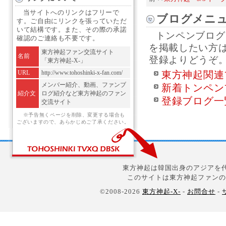
当サイトへのリンクはフリーで
ブログメニ
す。ご自由にリンクを張っていただ
いて結構です。また、その際の承諾
トンペンブログ
確認のご連絡も不要です。
を掲載したい方
東方神起ファン交流サイト
名前
登録よりどうぞ
「東方神起-X-」
URL
http://www.tohoshinki-x-fan.com/
東方神起関連
メンバー紹介、動画、ファンブ
新着トンペン
紹介文
ログ紹介など東方神起のファン
登録ブログ一
交流サイト
※予告無くページを削除、変更する場合も
ございますので、あらかじめご了承ください。
東方神起は韓国出身のアジアを代
このサイトは東方神起ファンの
©2008-2026
東方神起-X-
-
お問合せ
-