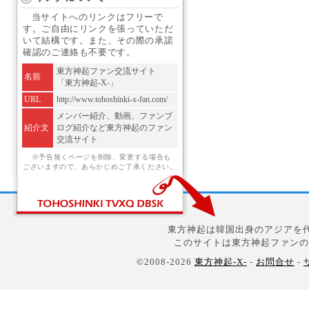
当サイトへのリンクはフリーで
す。ご自由にリンクを張っていただ
いて結構です。また、その際の承諾
確認のご連絡も不要です。
東方神起ファン交流サイト
名前
「東方神起-X-」
URL
http://www.tohoshinki-x-fan.com/
メンバー紹介、動画、ファンブ
紹介文
ログ紹介など東方神起のファン
交流サイト
※予告無くページを削除、変更する場合も
ございますので、あらかじめご了承ください。
東方神起は韓国出身のアジアを代
このサイトは東方神起ファンの
©2008-2026
東方神起-X-
-
お問合せ
-