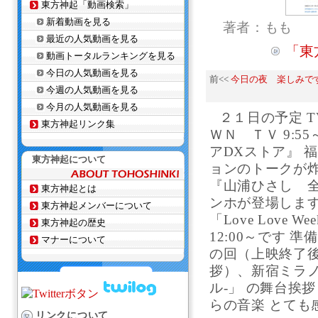
東方神起「動画検索」
新着動画を見る
著者：もも
最近の人気動画を見る
「東
動画トータルランキングを見る
今日の人気動画を見る
前<<
今日の夜 楽しみですq(･ｪ
今週の人気動画を見る
今月の人気動画を見る
２１日の予定 TV
東方神起リンク集
ＷＮ ＴＶ 9:55
アDXストア』 
東方神起について
ョンのトークが炸裂!
『山浦ひさし 全
東方神起とは
ンホが登場します 
東方神起メンバーについて
「Love Love
東方神起の歴史
12:00～です 
マナーについて
の回（上映終了後）
拶）、新宿ミラノ
ル-」 の舞台挨
らの音楽 とても感
リンクについて