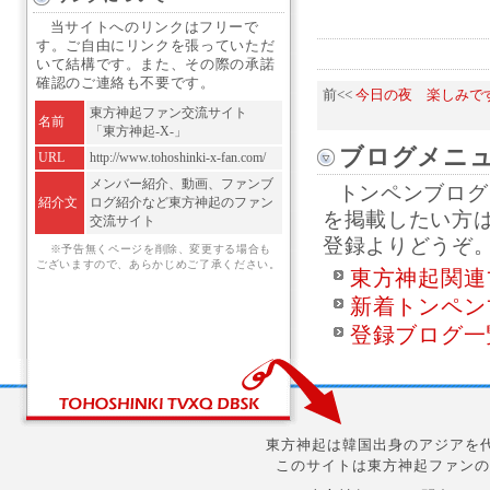
当サイトへのリンクはフリーで
す。ご自由にリンクを張っていただ
いて結構です。また、その際の承諾
確認のご連絡も不要です。
前<<
今日の夜 楽しみですq(･ｪ
東方神起ファン交流サイト
名前
「東方神起-X-」
ブログメニ
URL
http://www.tohoshinki-x-fan.com/
メンバー紹介、動画、ファンブ
トンペンブログ
紹介文
ログ紹介など東方神起のファン
を掲載したい方
交流サイト
登録よりどうぞ
※予告無くページを削除、変更する場合も
ございますので、あらかじめご了承ください。
東方神起関連
新着トンペン
登録ブログ一
東方神起は韓国出身のアジアを代
このサイトは東方神起ファンの