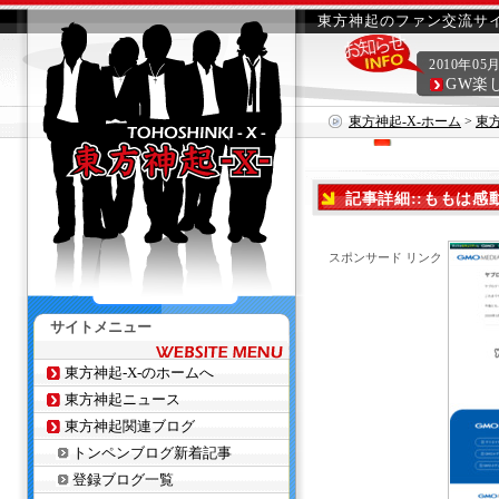
東方神起のファン交流サイ
2010年05
GW楽
東方神起-X-ホーム
>
東
記事詳細::ももは感
スポンサード リンク
サイトメニュー
東方神起-X-のホームへ
東方神起ニュース
東方神起関連ブログ
トンペンブログ新着記事
登録ブログ一覧