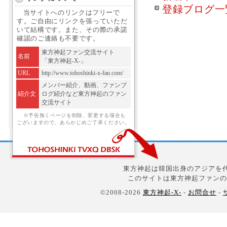
登録ブログ一
当サイトへのリンクはフリーで
す。ご自由にリンクを張っていただ
いて結構です。また、その際の承諾
確認のご連絡も不要です。
東方神起ファン交流サイト
名前
「東方神起-X-」
URL
http://www.tohoshinki-x-fan.com/
メンバー紹介、動画、ファンブ
紹介文
ログ紹介など東方神起のファン
交流サイト
※予告無くページを削除、変更する場合も
ございますので、あらかじめご了承ください。
東方神起は韓国出身のアジアを代
このサイトは東方神起ファンの
©2008-2026
東方神起-X-
-
お問合せ
-