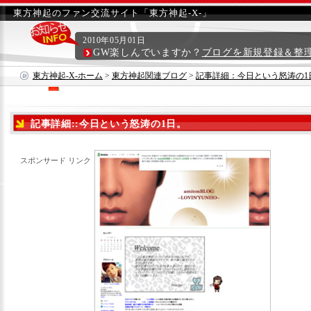
東方神起のファン交流サイト「東方神起-X-」
2010年05月01日
GW楽しんでいますか？
ブログを新規登録＆整
東方神起-X-ホーム
>
東方神起関連ブログ
>
記事詳細：今日という怒涛の1
記事詳細::今日という怒涛の1日。
スポンサード リンク