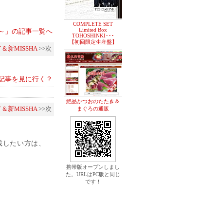
COMPLETE SET
Limited Box
HO～」の記事一覧へ
TOHOSHINKI･･･
【初回限定生産盤】
新MISSHA
>>次
記事を見に行く？
絶品かつおのたたき＆
新MISSHA
>>次
まぐろの通販
載したい方は、
携帯版オープンしまし
た。URLはPC版と同じ
です！