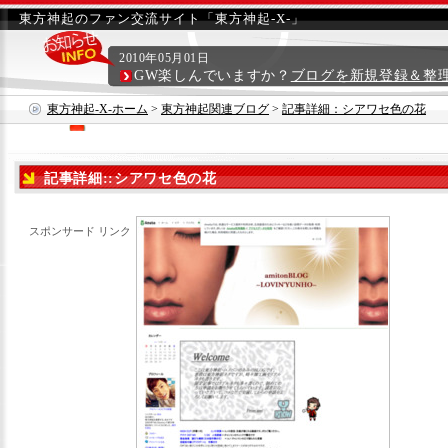
東方神起のファン交流サイト「東方神起-X-」
2010年05月01日
GW楽しんでいますか？
ブログを新規登録＆整
東方神起-X-ホーム
>
東方神起関連ブログ
>
記事詳細：シアワセ色の花
記事詳細::シアワセ色の花
スポンサード リンク