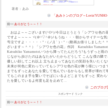
著者：あみ
「あみトンのブログ～Lovin'YUN
前<<
ありがとう～～！！
おはよ～～ございます(^O^)/今日はとうとう「シアワセ色の
ですよ～～～～ヾ(＠^▽^＠)ﾉもうね・・・朝からサイテーな
号泣ですよ・・・・・°・(ノД｀)・°・(動画お借りしました＾
ざいます～＾＾）「シアワセ色の花」作詞 Katsuhiko Yamam
Katsuhiko Yamamotoいつから降ってたんだろう?もうずっと
じながら歩けたのはあなたがいたからどうして こんな僕の隣で
優しい顔してこれ以上 立ち止まってあなたの笑顔を失いたくな
未来が何色に変わっていてもシアワセ色の花が舞う様にいつまで
までもずっとあなたを愛して包んでいるからもし世界が壊れて
てもこのまま手を繋いでそばにいるよどこまでもずっと 変わら
たを愛しているよ何度も足を止めて...
このブログ
スポンサード リンク
前<<
ありがとう～～！！