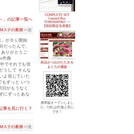
COMPLETE SET
Limited Box
HO～」の記事一覧へ
TOHOSHINKI･･･
【初回限定生産盤】
Mステの裏側
>>次
花」がＤＬ開始
気分だったんで、
＾ありがとうご
oto作曲
絶品かつおのたたき＆
雨の中でそれでも信
まぐろの通販
どうして そんな
いよ信じていた
もずっと いつ
明日がもうなく
ずにずっとあな
携帯版オープンしまし
た。URLはPC版と同じ
記事を見に行く？
です！
Mステの裏側
>>次